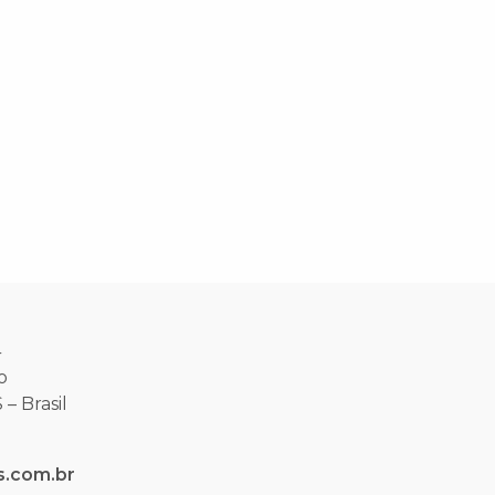
4
o
– Brasil
s.com.br