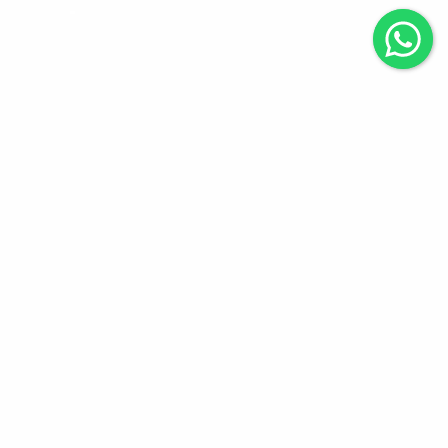
Apartamento
completamente
MOBILIADO, com 3
dormitórios sendo uma
suíte. Localizado no
Centro da cidade.
Início
»
Apartamento completamente
MOBILIADO, com 3 dormitórios sendo