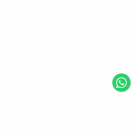
Apartamento no Centro
I 03 dormitórios sendo
um suíte