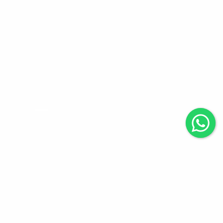
Moradia nova com dois
dormitórios, localizada
no Loteamento Coasa.